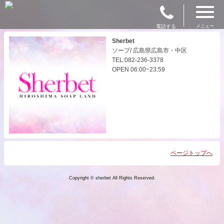
電話する
メニュー
Sherbet
ソープ/ 広島県広島市・中区
TEL:082-236-3378
OPEN 06:00~23:59
ページトップへ
Copyright © sherbet All Rights Reserved.