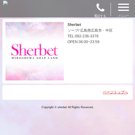
電話する
メニュー
Sherbet
ソープ/ 広島県広島市・中区
TEL:082-236-3378
OPEN 06:00~23:59
ページトップへ
Copyright © sherbet All Rights Reserved.